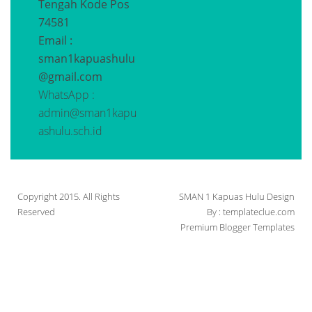
Tengah
Kode Pos
74581
Email :
sman1kapuashulu
@gmail.com
WhatsApp :
admin@sman1kapu
ashulu.sch.id
Copyright 2015. All Rights
SMAN 1 Kapuas Hulu Design
Reserved
By : templateclue.com
Premium Blogger Templates