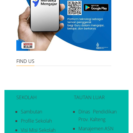
FIND US
SEKOLAH
TAUTAN LUAR
Sambutan
Dinas Pendidikan
Prov. Kalteng
Profile Sekolah
Manajemen ASN
Visi Misi Sekolah