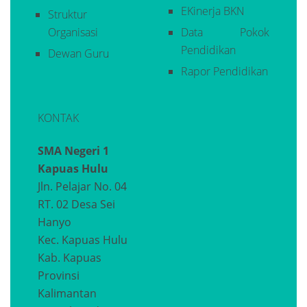
EKinerja BKN
Struktur
Organisasi
Data Pokok
Pendidikan
Dewan Guru
Rapor Pendidikan
KONTAK
SMA Negeri 1
Kapuas Hulu
Jln. Pelajar No. 04
RT. 02 Desa Sei
Hanyo
Kec. Kapuas Hulu
Kab. Kapuas
Provinsi
Kalimantan