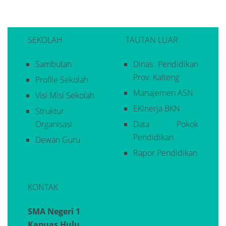
SEKOLAH
TAUTAN LUAR
Sambutan
Dinas Pendidikan
Prov. Kalteng
Profile Sekolah
Manajemen ASN
Visi Misi Sekolah
EKinerja BKN
Struktur
Organisasi
Data Pokok
Pendidikan
Dewan Guru
Rapor Pendidikan
KONTAK
SMA Negeri 1
Kapuas Hulu