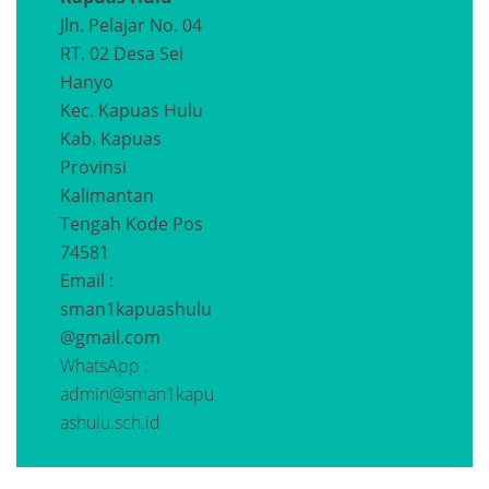
Jln. Pelajar No. 04
RT. 02 Desa Sei
Hanyo
Kec. Kapuas Hulu
Kab. Kapuas
Provinsi
Kalimantan
Tengah
Kode Pos
74581
Email :
sman1kapuashulu
@gmail.com
WhatsApp :
admin@sman1kapu
ashulu.sch.id