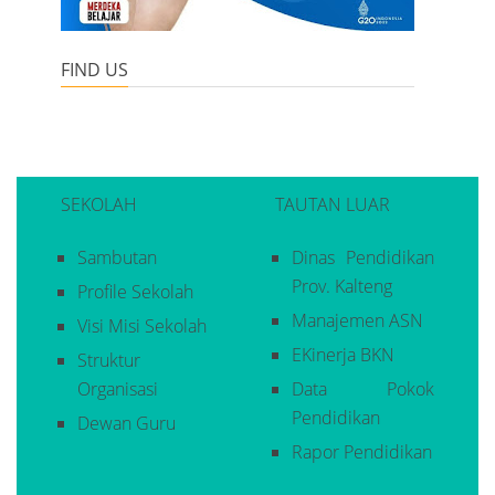
FIND US
SEKOLAH
TAUTAN LUAR
Sambutan
Dinas Pendidikan
Prov. Kalteng
Profile Sekolah
Manajemen ASN
Visi Misi Sekolah
EKinerja BKN
Struktur
Organisasi
Data Pokok
Pendidikan
Dewan Guru
Rapor Pendidikan