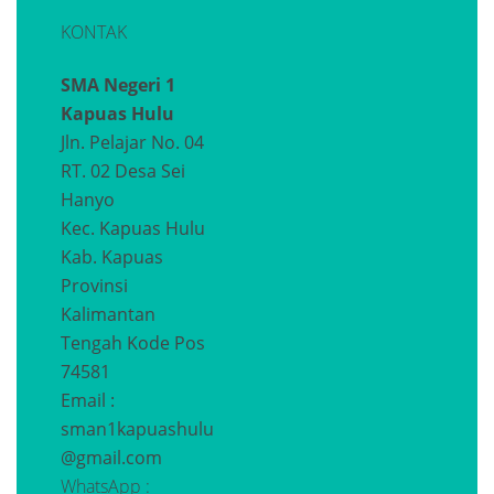
KONTAK
SMA Negeri 1
Kapuas Hulu
Jln. Pelajar No. 04
RT. 02 Desa Sei
Hanyo
Kec. Kapuas Hulu
Kab. Kapuas
Provinsi
Kalimantan
Tengah
Kode Pos
74581
Email :
sman1kapuashulu
@gmail.com
WhatsApp :